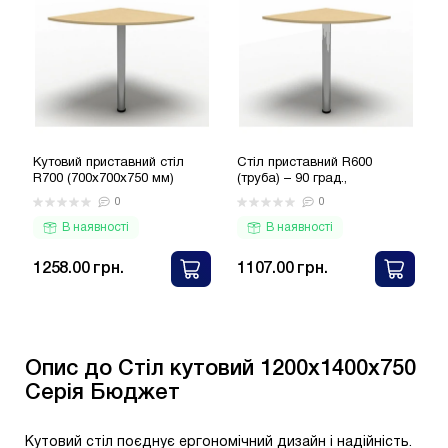
Кутовий приставний стіл
Стіл приставний R600
П
R700 (700x700x750 мм)
(труба) – 90 град.,
R
Серія Бюджет
600×600×750 Серія Бюджет
0
0
В наявності
В наявності
1258.00 грн.
1107.00 грн.
Опис до Стіл кутовий 1200х1400х750
Серія Бюджет
Кутовий стіл поєднує ергономічний дизайн і надійність.