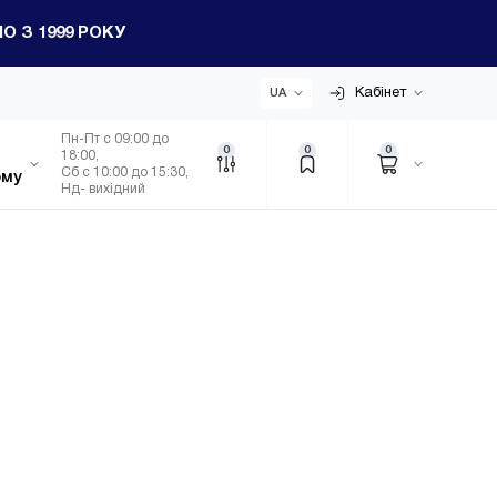
 З 1999 РОКУ
Кабінет
UA
Пн-Пт с 09:00 до
0
0
0
18:00,
Сб с 10:00 до 15:30,
ому
Нд- вихідний