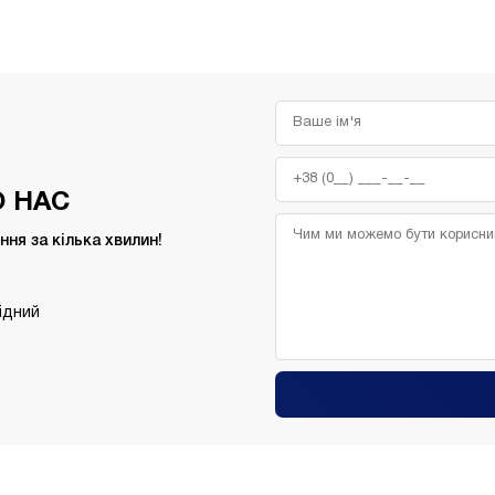
 НАС
ня за кілька хвилин!
,
хідний