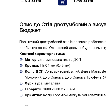
4070.00 грн.
1258.00 грн.
Опис до Стіл двотумбовий з висув
Бюджет
Практичний двотумбовий стіл із великою робочою 
особистих речей. Оснащений двома вбудованими тумб
Ключові характеристики:
Матеріал:
ламінована плита ДСП
Кромка:
ПВХ 1 мм (0,45 мм)
Колір ДСП:
Антрацитовий, Білий, Венге Магія, Вен
Молочний, Дуб Сонома, Дуб Сонома Трюфель, Я
Фурнітура:
металева
Габарити:
1600 x 800 x 750 мм
Примітка:
Колір і розміри можуть змінюватися з