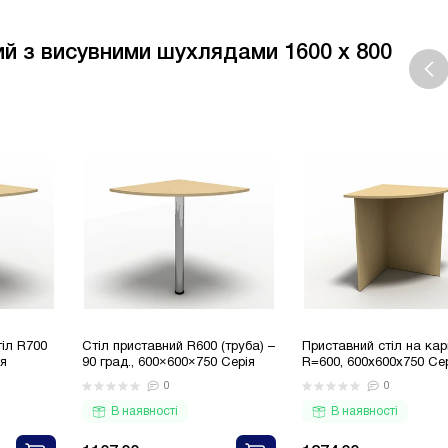
ий з висувними шухлядами 1600 x 800
тіл R700
Стіл приставний R600 (труба) –
Приставний стіл на кар
ія
90 град., 600×600×750 Серія
R=600, 600x600x750 Се
Бюджет
Бюджет
0
0
В наявності
В наявності