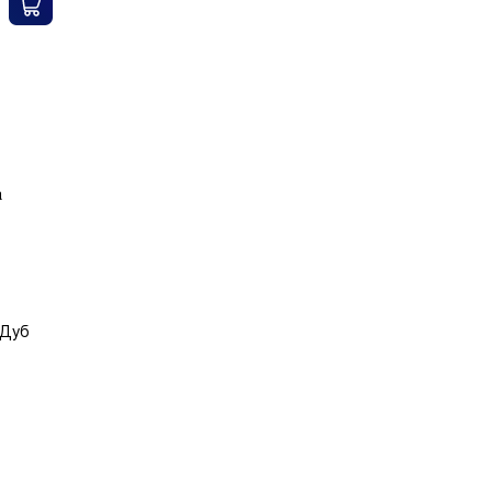
1698.00 грн.
890.00 грн.
а
 Дуб