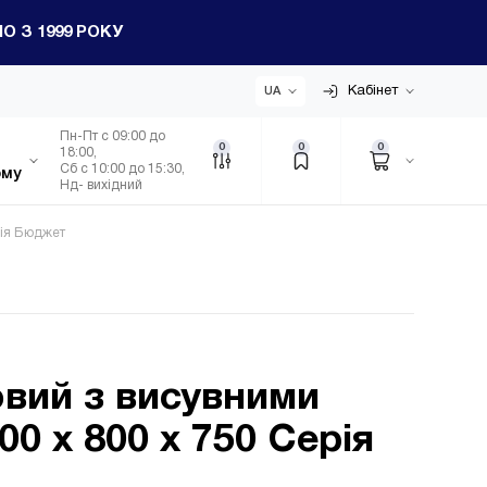
 З 1999 РОКУ
Кабінет
UA
Пн-Пт с 09:00 до
0
0
0
18:00,
Сб с 10:00 до 15:30,
ому
Нд- вихідний
рія Бюджет
овий з висувними
0 x 800 x 750 Серія