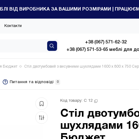
БЛІ ВІД ВИРОБНИКА ЗА ВАШИМИ РОЗМІРАМИ | ПРАЦЮЄМО
Контакти
+38 (067) 571-62-32
+38 (067) 571-53-65 меблі для д
ія Бюджет
Стіл двотумбовий з висувними шухлядами 1600 x 800 x 750 Се
Питання та відповіді
0
Код товару: 
С 12
Стіл двотумб
шухлядами 160
Бюджет