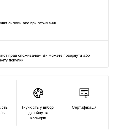
ння онлайн або при отриманні
хист прав споживачів», Ви можете повернути або
менту покупки
ість
Гнучкість у виборі
Сертифікацiя
лів
дизайну та
кольорів