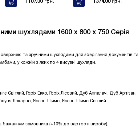
1107.00 грн.
1374.00 грн.
ними шухлядами 1600 x 800 x 750 Серія
поверхнею та зручними шухлядами для зберігання документів т
ами, у кожній з яких по 4 висувні шухляди.
ге Світлий, Горіх Екко, Горіх Лісовий, Дуб Аппалачі, Дуб Артізан,
блуня Локарно, Ясень Шимо, Ясень Шимо Світлий
а бажанням замовника (+10% до вартості виробу).