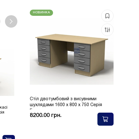
НОВИНКА
Стіл двотумбовий з висувними
шухлядами 1600 x 800 x 750 Серія
касі
Приставний стіл на каркасі
Закінчення столу (труба)
Бюджет
рія
R=700, 700x700x750 Серія
шт, 600x300x750, Серія
8200.00 грн.
Бюджет
Бюджет
0
0
В наявності
В наявності