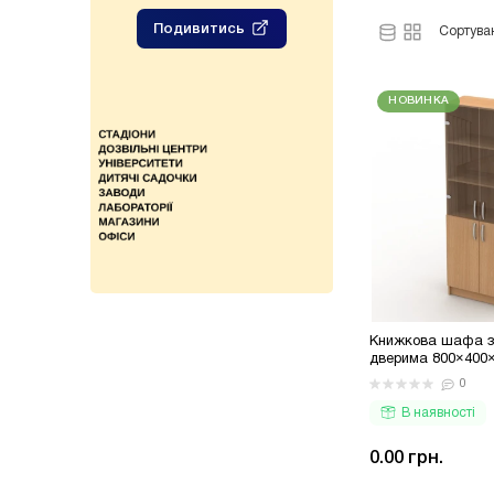
від 15 000
Подивитись
Сортува
Подивитис
НОВИНКА
Книжкова шафа з
дверима 800×400
0
В наявності
0.00 грн.