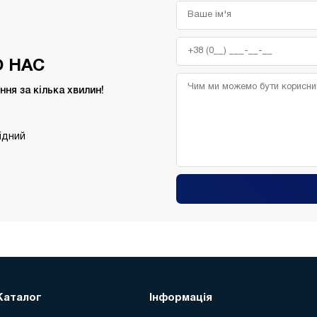
 НАС
ня за кілька хвилин!
,
хідний
Каталог
Інформація