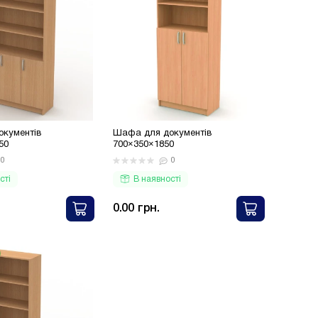
кументів
Шафа для документів
50
700×350×1850
0
0
сті
В наявності
0.00 грн.