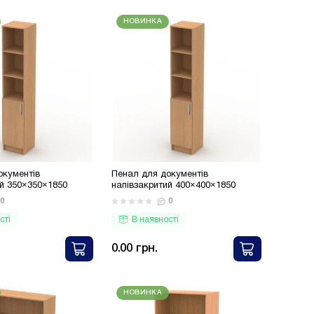
НОВИНКА
окументів
Пенал для документів
ий 350×350×1850
напівзакритий 400×400×1850
0
0
сті
В наявності
0.00 грн.
НОВИНКА