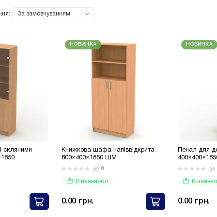
 грн.
від 8 000 грн.
від 35 00
ння:
ь
Подивитись
Подивити
НОВИНКА
НОВИНКА
і скляними
Книжкова шафа напіввідкрита
Пенал для д
×1850
800×400×1850 ШМ
400×400×1850
фасадом
0
В наявності
В наявно
0.00 грн.
0.00 грн.