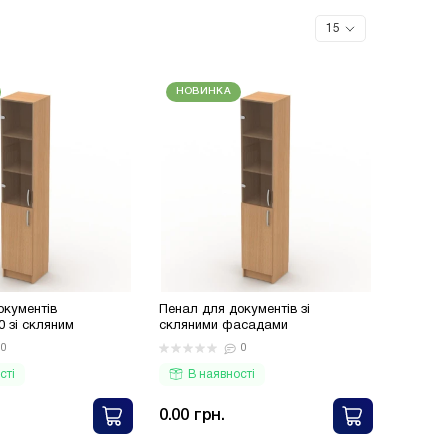
0 грн.
від 2 000 грн.
сь
Подивитись
НОВИНКА
окументів
Пенал для документів зі
 зі скляним
скляними фасадами
350×350×1850
0
0
сті
В наявності
0.00 грн.