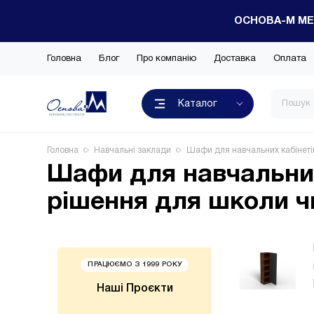
ОСНОВА-М МЕ
Головна
Блог
Про компанію
Доставка
Оплата
Каталог
Головна
Навчальні заклади
Шафи для навчальних кабінетів
Шафи для навчальних
рішення для школи ч
ПРАЦЮЄМО З 1999 РОКУ
НОВИНК
Наші Проєкти
Кухні