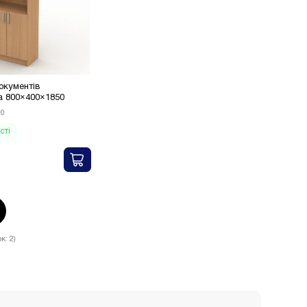
кументів
а 800×400×1850
0
сті
к: 2)