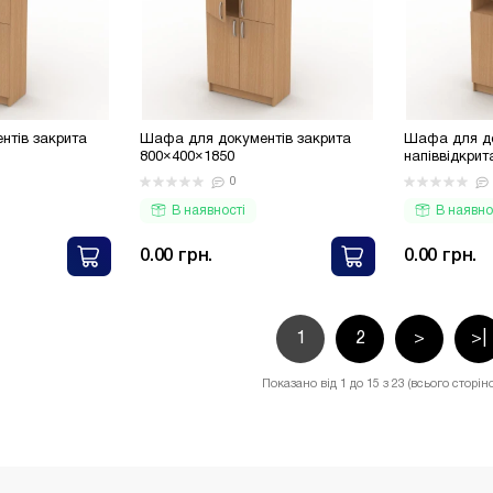
нтів закрита
Шафа для документів закрита
Шафа для до
800×400×1850
напіввідкрит
0
В наявності
В наявно
0.00 грн.
0.00 грн.
1
2
>
>|
Показано від 1 до 15 з 23 (всього сторіно