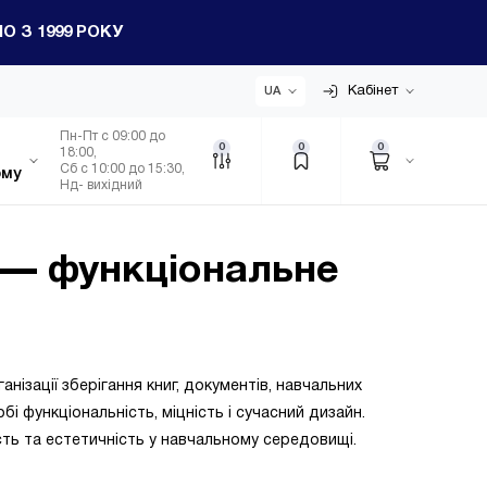
 З 1999 РОКУ
Кабінет
UA
Пн-Пт с 09:00 до
0
0
0
18:00,
Сб с 10:00 до 15:30,
ому
Нд- вихідний
ї — функціональне
нізації зберігання книг, документів, навчальних
РНИЙ
КОРПОРАТИВНИМ КЛІЄНТАМ
бі функціональність, міцність і сучасний дизайн.
ість та естетичність у навчальному середовищі.
ьні
Офіси