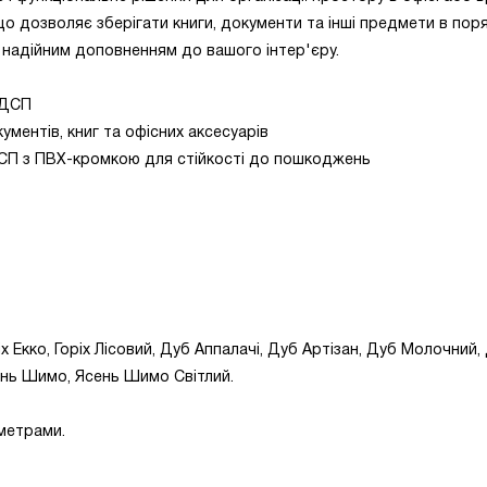
що дозволяє зберігати книги, документи та інші предмети в поря
е надійним доповненням до вашого інтер'єру.
 ДСП
ументів, книг та офісних аксесуарів
ДСП з ПВХ-кромкою для стійкості до пошкоджень
іх Екко, Горіх Лісовий, Дуб Аппалачі, Дуб Артізан, Дуб Молочний,
нь Шимо, Ясень Шимо Світлий.
метрами.