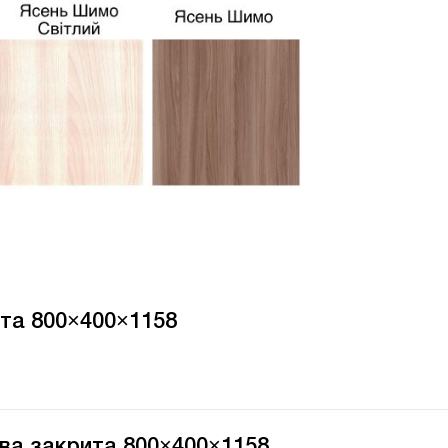
та 800×400×1158
ва закрита 800×400×1158