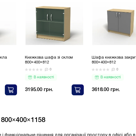
скла
Книжкова шафа зі склом
Шафа книжкова закри
800×400×812
800×400×812
0
0
В наявності
В наявності
3195.00 грн.
3618.00 грн.
 800×400×1158
 функціональне рішення для організації простору в офісі або 