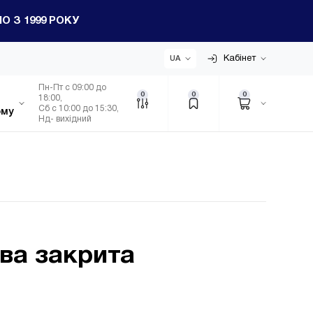
 З 1999 РОКУ
Кабінет
UA
Пн-Пт с 09:00 до
0
0
0
18:00,
Сб с 10:00 до 15:30,
ому
Нд- вихідний
ва закрита