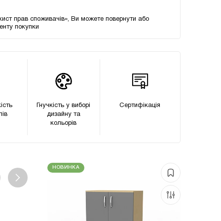
хист прав споживачів», Ви можете повернути або
менту покупки
ість
Гнучкість у виборі
Сертифікацiя
лів
дизайну та
кольорів
НОВИНКА