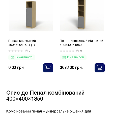
Пенал книжковий
Пенал книжковий відкритий
П
400×400×1504 (1)
400×400×1850
4
0
0
В наявності
В наявності
0.00 грн.
3678.00 грн.
Опис до Пенал комбінований
400×400×1850
Комбінований пенал – універсальне рішення для