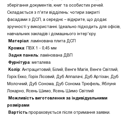
зберігання документів, книг та особистих речей.
Складається з п'яти відділень: чотири закриті
фасадами з ДСП, а середнє – відкрите, що додає
зручності у використанні. Ідеально підходить для офісів,
навчальних закладів і домашнього інтер'єру.
Матеріал
: ламінована плита ДСП
Кромка
: ПВХ 1 - 0,45 мм
Задня панель
: ламінована ДВП
Фурнітура
: металева
Колір
: Антрацитовий, Білий, Венге Магія, Венге Світлий,
Горіх Екко, Горіх Лісовий, Дуб Аппалачі, Дуб Артізан, Дуб
Молочний, Дуб Сонома, Дуб Сонома Трюфель, Яблуня
Локарно, Ясень Шимо, Ясень Шимо Світлий
Можливість виготовлення за індивідуальними
розмірами
Вартість
прораховується після отримання заявки.