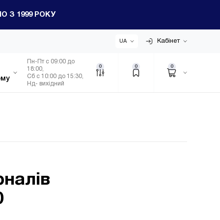
 З 1999 РОКУ
Кабінет
UA
Пн-Пт с 09:00 до
0
0
0
18:00,
Сб с 10:00 до 15:30,
ому
Нд- вихідний
рналів
0