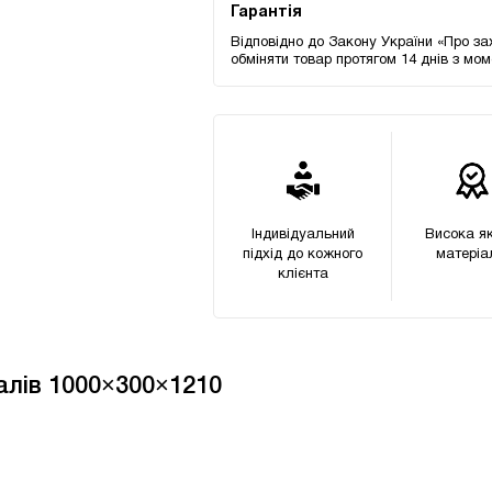
Гарантія
Відповідно до Закону України «Про за
обміняти товар протягом 14 днів з мо
Індивідуальний
Висока як
підхід до кожного
матеріа
клієнта
алів 1000×300×1210