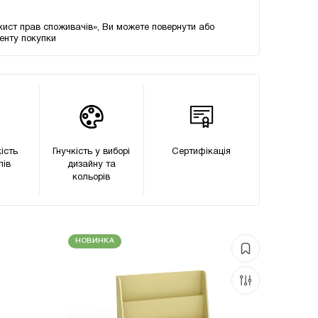
хист прав споживачів», Ви можете повернути або
менту покупки
ість
Гнучкість у виборі
Сертифікацiя
лів
дизайну та
кольорів
НОВИНКА