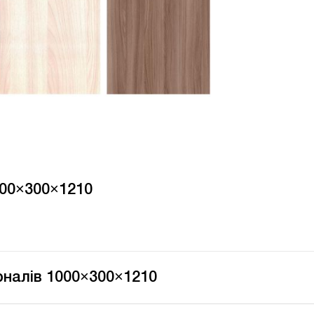
000×300×1210
рналів 1000×300×1210