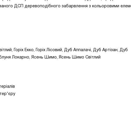
нованого ДСП деревоподібного забарвлення з кольоровими еле
ітлий, Горіх Екко, Горіх Лісовий, Дуб Аппалачі, Дуб Артізан, Дуб
блуня Локарно, Ясень Шимо, Ясень Шимо Світлий
теріалів
тер'єру