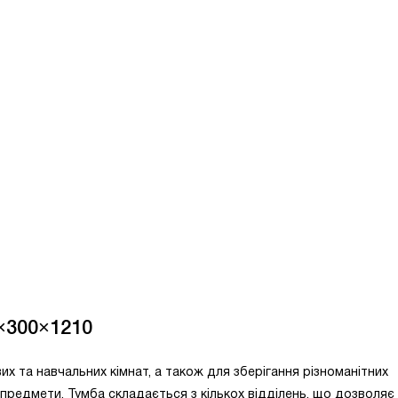
×300×1210
их та навчальних кімнат, а також для зберігання різноманітних
ні предмети. Тумба складається з кількох відділень, що дозволяє 